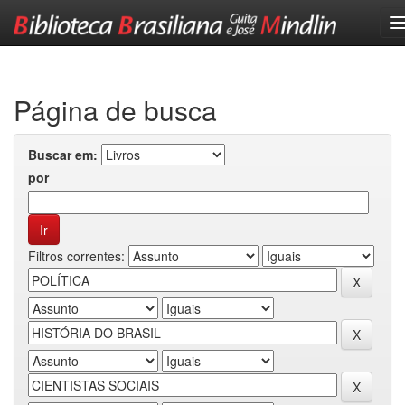
Skip
navigation
Página de busca
Buscar em:
por
Filtros correntes: