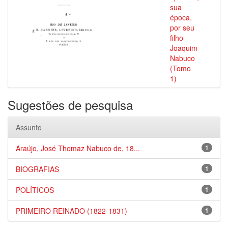
sua
época,
por seu
filho
Joaquim
Nabuco
(Tomo
1)
Sugestões de pesquisa
Assunto
Araújo, José Thomaz Nabuco de, 18...
1
BIOGRAFIAS
1
POLÍTICOS
1
PRIMEIRO REINADO (1822-1831)
1