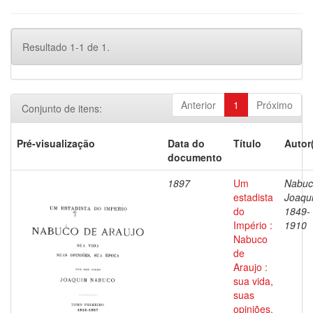
Resultado 1-1 de 1.
Anterior
1
Próximo
Conjunto de itens:
Pré-visualização
Data do
Título
Autor
documento
1897
Um
Nabuc
estadista
Joaqu
do
1849-
Império :
1910
Nabuco
de
Araujo :
sua vida,
suas
opiniões,