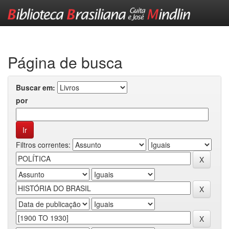
Skip
navigation
Página de busca
Buscar em:
por
Filtros correntes: