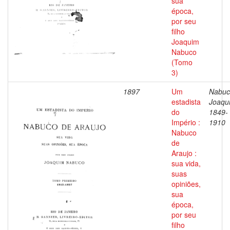
sua
época,
por seu
filho
Joaquim
Nabuco
(Tomo
3)
1897
Um
Nabuc
estadista
Joaqu
do
1849-
Império :
1910
Nabuco
de
Araujo :
sua vida,
suas
opiniões,
sua
época,
por seu
filho