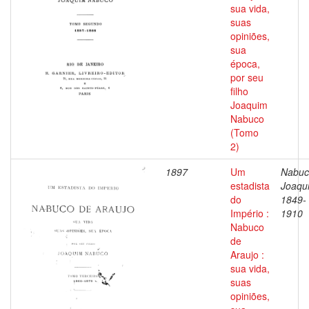
sua vida,
suas
opiniões,
sua
época,
por seu
filho
Joaquim
Nabuco
(Tomo
2)
1897
Um
Nabuc
estadista
Joaqu
do
1849-
Império :
1910
Nabuco
de
Araujo :
sua vida,
suas
opiniões,