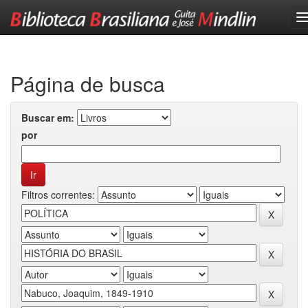
Skip
navigation
Página de busca
Buscar em:
por
Filtros correntes: