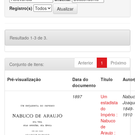
Registro(s)
Resultado 1-3 de 3.
Anterior
1
Próximo
Conjunto de itens:
Pré-visualização
Data do
Título
Autor
documento
1897
Um
Nabuc
estadista
Joaqu
do
1849-
Império :
1910
Nabuco
de
Araujo :