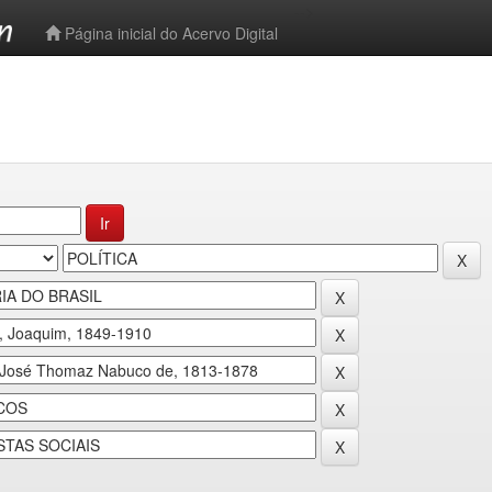
-->
Página inicial do Acervo Digital