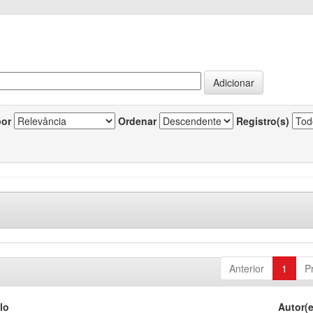
por
Ordenar
Registro(s)
Anterior
1
P
lo
Autor(