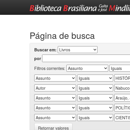
Skip
navigation
Página de busca
Buscar em:
por
Filtros correntes:
Retornar valores