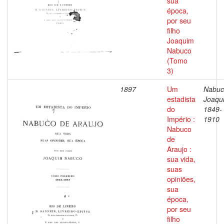
sua
época,
por seu
filho
Joaquim
Nabuco
(Tomo
3)
1897
Um
Nabuc
estadista
Joaqu
do
1849-
Império :
1910
Nabuco
de
Araujo :
sua vida,
suas
opiniões,
sua
época,
por seu
filho