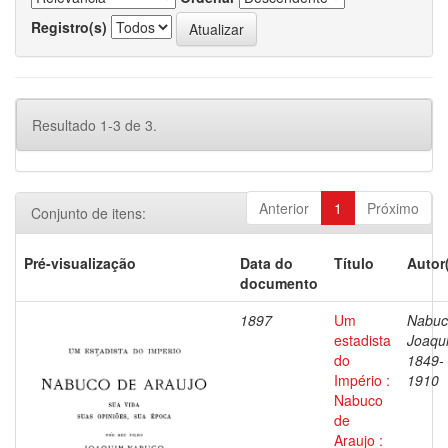
Registro(s)
Resultado 1-3 de 3.
Anterior
1
Próximo
Conjunto de itens:
Pré-visualização
Data do
Título
Autor
documento
1897
Um
Nabuc
estadista
Joaqu
do
1849-
Império :
1910
Nabuco
de
Araujo :