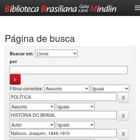
Skip
navigation
Página de busca
Buscar em:
por
Filtros correntes: