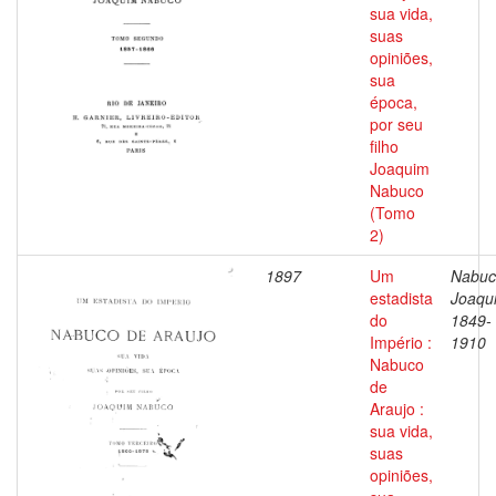
sua vida,
suas
opiniões,
sua
época,
por seu
filho
Joaquim
Nabuco
(Tomo
2)
1897
Um
Nabuc
estadista
Joaqu
do
1849-
Império :
1910
Nabuco
de
Araujo :
sua vida,
suas
opiniões,