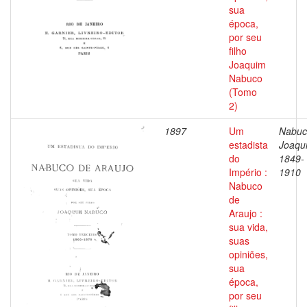
sua
época,
por seu
filho
Joaquim
Nabuco
(Tomo
2)
1897
Um
Nabuc
estadista
Joaqu
do
1849-
Império :
1910
Nabuco
de
Araujo :
sua vida,
suas
opiniões,
sua
época,
por seu