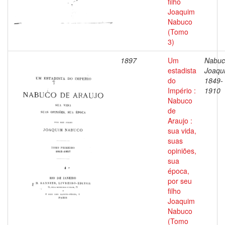
filho
Joaquim
Nabuco
(Tomo
3)
1897
Um
Nabuc
estadista
Joaqu
do
1849-
Império :
1910
Nabuco
de
Araujo :
sua vida,
suas
opiniões,
sua
época,
por seu
filho
Joaquim
Nabuco
(Tomo