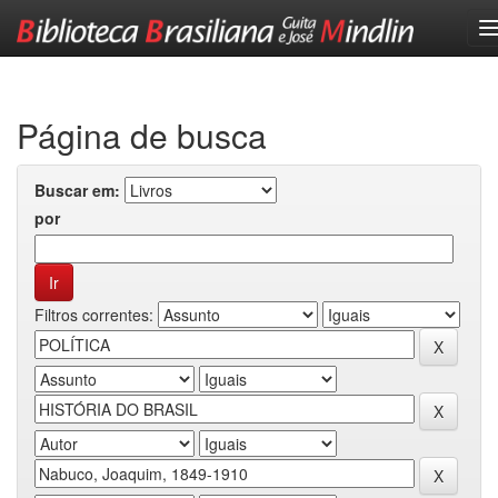
Skip
navigation
Página de busca
Buscar em:
por
Filtros correntes: