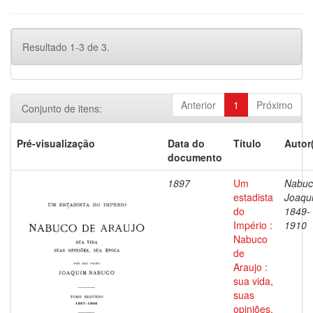
Resultado 1-3 de 3.
Anterior
1
Próximo
Conjunto de itens:
Pré-visualização
Data do
Título
Autor
documento
1897
Um
Nabuc
estadista
Joaqu
do
1849-
Império :
1910
Nabuco
de
Araujo :
sua vida,
suas
opiniões,