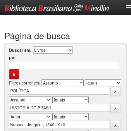
Skip
navigation
Página de busca
Buscar em:
por
Filtros correntes: