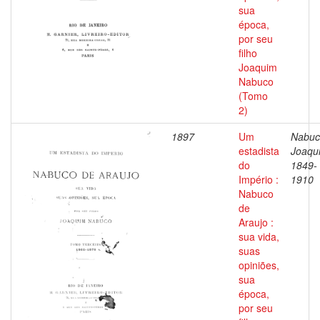
sua
época,
por seu
filho
Joaquim
Nabuco
(Tomo
2)
1897
Um
Nabuc
estadista
Joaqu
do
1849-
Império :
1910
Nabuco
de
Araujo :
sua vida,
suas
opiniões,
sua
época,
por seu