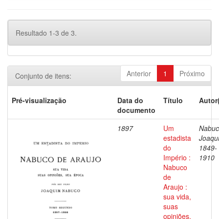
Resultado 1-3 de 3.
Anterior
1
Próximo
Conjunto de itens:
Pré-visualização
Data do
Título
Autor
documento
1897
Um
Nabuc
estadista
Joaqu
do
1849-
Império :
1910
Nabuco
de
Araujo :
sua vida,
suas
opiniões,