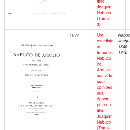
filho
Joaquim
Nabuco
(Tomo
3)
1897
Um
Nabuc
estadista
Joaqu
do
1849-
Império :
1910
Nabuco
de
Araujo :
sua vida,
suas
opiniões,
sua
época,
por seu
filho
Joaquim
Nabuco
(Tomo