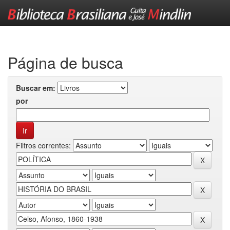
Skip
navigation
Página de busca
Buscar em:
por
Filtros correntes: