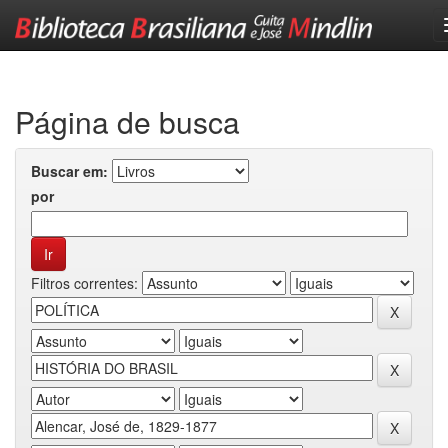
Skip
navigation
Página de busca
Buscar em:
por
Filtros correntes: