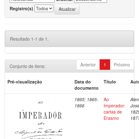
Registro(s)
Resultado 1-1 de 1.
Anterior
1
Próximo
Conjunto de itens:
Pré-visualização
Data do
Título
Aut
documento
1865; 1865-
Ao
Alen
1866
Imperador:
José
cartas de
182
Erasmo
187