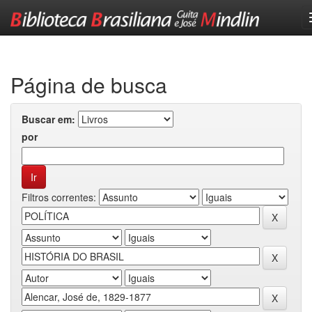
Skip
navigation
Página de busca
Buscar em:
por
Filtros correntes: