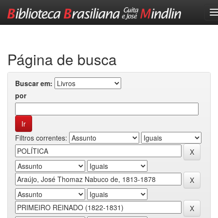
Skip
navigation
Página de busca
Buscar em:
por
Filtros correntes: