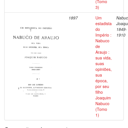
(Tomo
3)
1897
Um
Nabuc
estadista
Joaqu
do
1849-
Império :
1910
Nabuco
de
Araujo :
sua vida,
suas
opiniões,
sua
época,
por seu
filho
Joaquim
Nabuco
(Tomo
1)