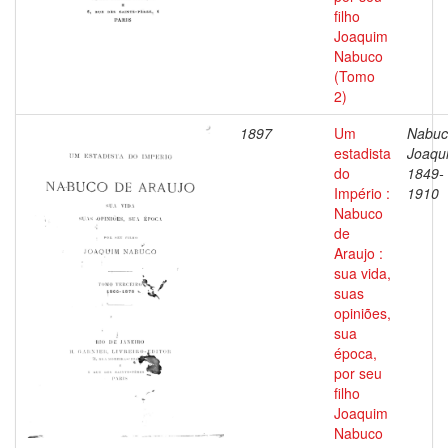
filho
Joaquim
Nabuco
(Tomo
2)
1897
Um
Nabuc
estadista
Joaqu
do
1849-
Império :
1910
Nabuco
de
Araujo :
sua vida,
suas
opiniões,
sua
época,
por seu
filho
Joaquim
Nabuco