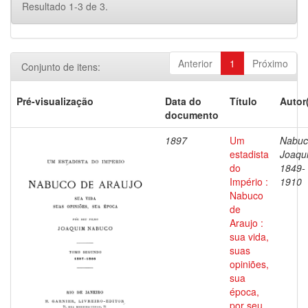
Resultado 1-3 de 3.
Anterior
1
Próximo
Conjunto de itens:
Pré-visualização
Data do
Título
Autor
documento
1897
Um
Nabuc
estadista
Joaqu
do
1849-
Império :
1910
Nabuco
de
Araujo :
sua vida,
suas
opiniões,
sua
época,
por seu