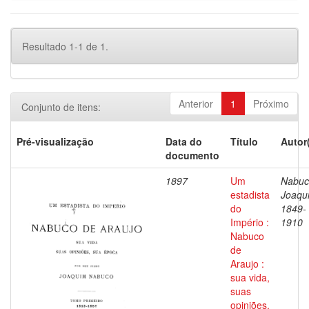
Resultado 1-1 de 1.
Anterior
1
Próximo
Conjunto de itens:
Pré-visualização
Data do
Título
Autor
documento
1897
Um
Nabuc
estadista
Joaqu
do
1849-
Império :
1910
Nabuco
de
Araujo :
sua vida,
suas
opiniões,