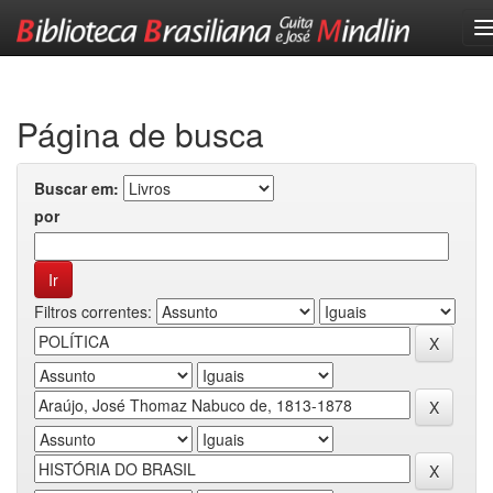
Skip
navigation
Página de busca
Buscar em:
por
Filtros correntes: