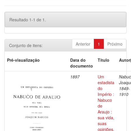
Resultado 1-1 de 1.
Anterior
1
Próximo
Conjunto de itens:
Pré-visualização
Data do
Título
Autor
documento
1897
Um
Nabuc
estadista
Joaqu
do
1849-
Império :
1910
Nabuco
de
Araujo :
sua vida,
suas
opiniões,