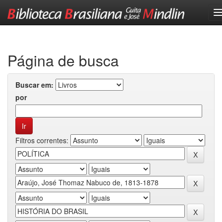
Skip
navigation
Página de busca
Buscar em:
por
Filtros correntes: