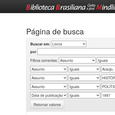
Skip
navigation
Página de busca
Buscar em:
por
Filtros correntes:
Retornar valores