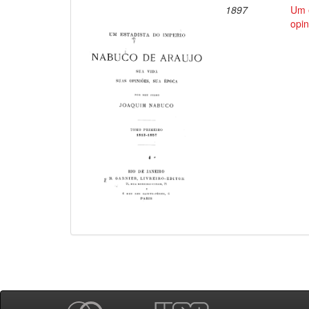
1897
Um e
opin