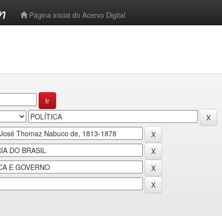
-->
Página inicial do Acervo Digital