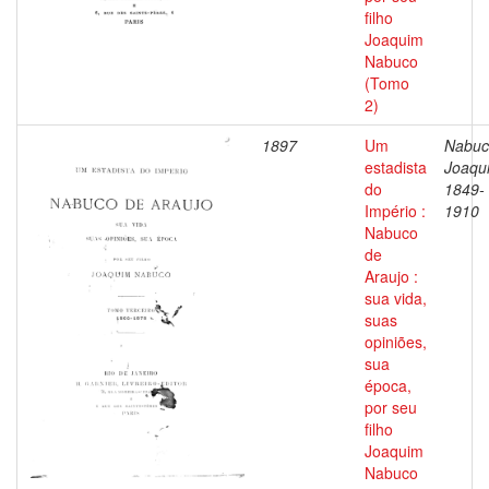
filho
Joaquim
Nabuco
(Tomo
2)
1897
Um
Nabuc
estadista
Joaqu
do
1849-
Império :
1910
Nabuco
de
Araujo :
sua vida,
suas
opiniões,
sua
época,
por seu
filho
Joaquim
Nabuco