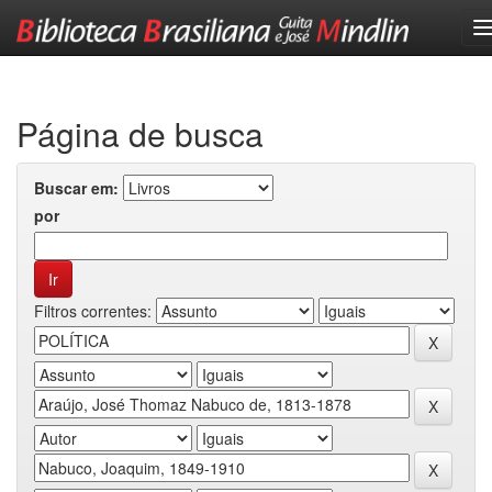
Skip
navigation
Página de busca
Buscar em:
por
Filtros correntes: