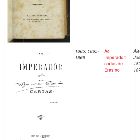
1865; 1865-
Ao
Ale
1866
Imperador:
Jos
cartas de
18
Erasmo
18