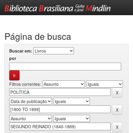
Skip
navigation
Página de busca
Buscar em:
por
Filtros correntes: