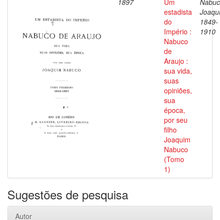
1897
Um
Nabuc
estadista
Joaqu
do
1849-
Império :
1910
Nabuco
de
Araujo :
sua vida,
suas
opiniões,
sua
época,
por seu
filho
Joaquim
Nabuco
(Tomo
1)
Sugestões de pesquisa
Autor