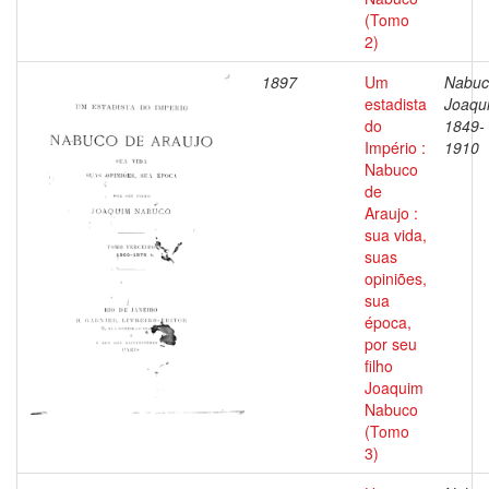
(Tomo
2)
1897
Um
Nabuc
estadista
Joaqu
do
1849-
Império :
1910
Nabuco
de
Araujo :
sua vida,
suas
opiniões,
sua
época,
por seu
filho
Joaquim
Nabuco
(Tomo
3)