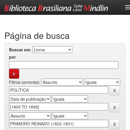
Skip
navigation
Página de busca
Buscar em:
por
Filtros correntes: