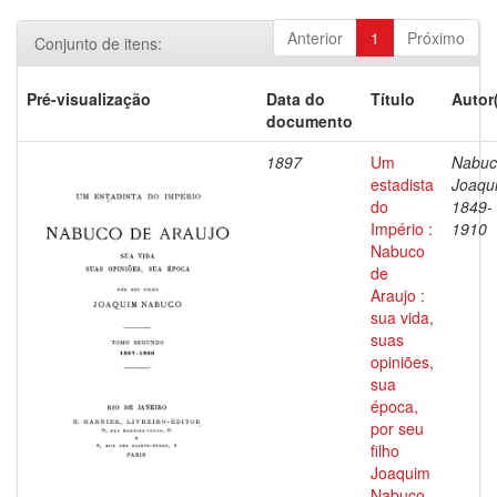
Anterior
1
Próximo
Conjunto de itens:
Pré-visualização
Data do
Título
Autor
documento
1897
Um
Nabuc
estadista
Joaqu
do
1849-
Império :
1910
Nabuco
de
Araujo :
sua vida,
suas
opiniões,
sua
época,
por seu
filho
Joaquim
Nabuco