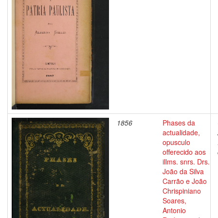
1856
Phases da
actualidade,
opusculo
offerecido aos
illms. snrs. Drs.
João da Silva
Carrão e João
Chrispiniano
Soares,
Antonio