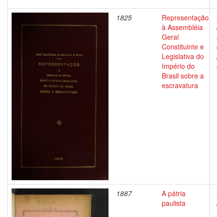
1825
Representação
à Assembléia
Geral
Constituinte e
Legislativa do
Império do
Brasil sobre a
escravatura
1887
A pátria
paulista