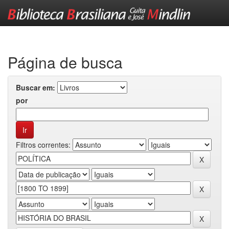
Skip
navigation
Página de busca
Buscar em:
por
Filtros correntes: