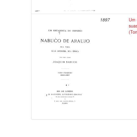
1897
Um e
suas
(To