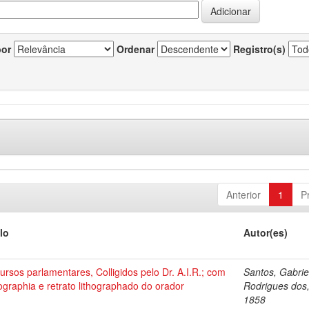
por
Ordenar
Registro(s)
Anterior
1
P
lo
Autor(es)
ursos parlamentares, Colligidos pelo Dr. A.I.R.; com
Santos, Gabrie
ographia e retrato lithographado do orador
Rodrigues dos
1858