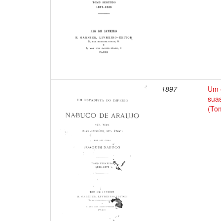
1897
Um e
suas
(To