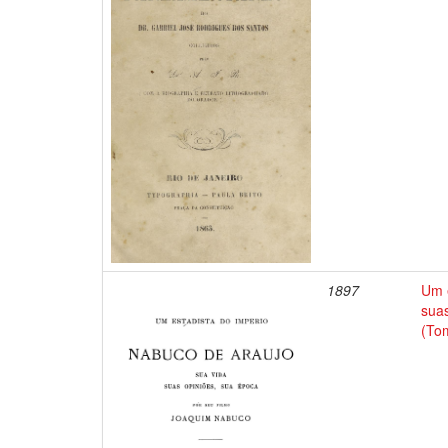
1897
Um e
suas
(To