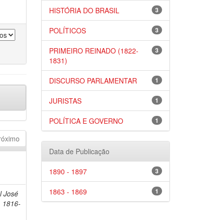
HISTÓRIA DO BRASIL
3
POLÍTICOS
3
PRIMEIRO REINADO (1822-
3
1831)
DISCURSO PARLAMENTAR
1
JURISTAS
1
POLÍTICA E GOVERNO
1
róximo
Data de Publicação
1890 - 1897
3
1863 - 1869
1
l José
, 1816-