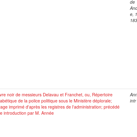
de
An
e, 
18
ivre noir de messieurs Delavau et Franchet, ou, Répertoire
Ann
abétique de la police politique sous le Ministère déplorale;
intr
age imprimé d'après les registres de l'administration; précédé
e introduction par M. Année