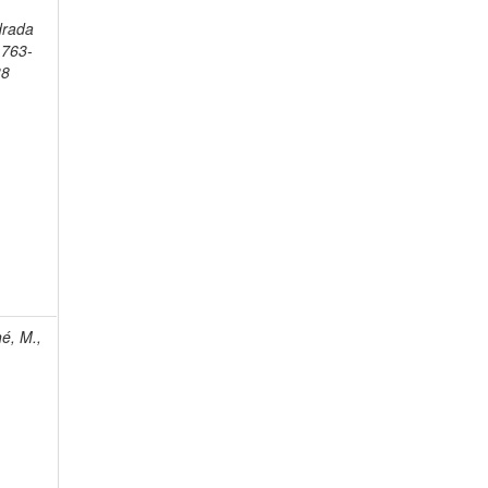
drada
1763-
38
é, M.,