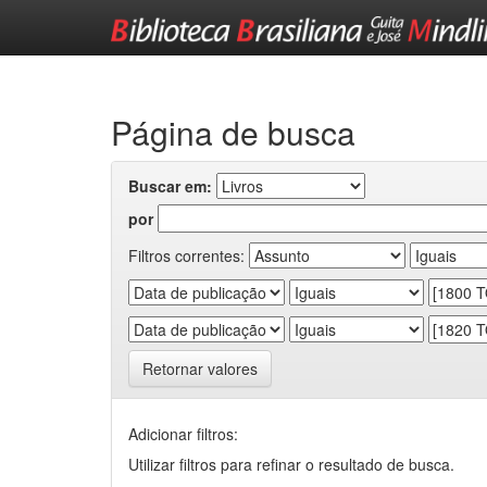
Skip
navigation
Página de busca
Buscar em:
por
Filtros correntes:
Retornar valores
Adicionar filtros:
Utilizar filtros para refinar o resultado de busca.