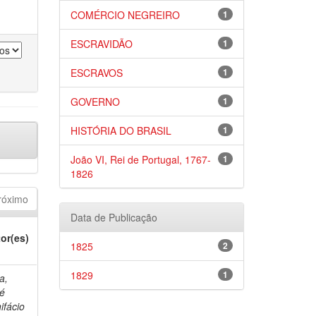
COMÉRCIO NEGREIRO
1
ESCRAVIDÃO
1
ESCRAVOS
1
GOVERNO
1
HISTÓRIA DO BRASIL
1
João VI, Rei de Portugal, 1767-
1
1826
róximo
Data de Publicação
or(es)
1825
2
1829
1
a,
é
ifácio