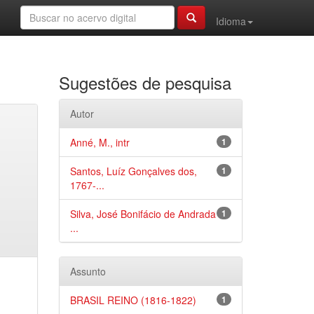
Idioma
Sugestões de pesquisa
Autor
Anné, M., intr
1
Santos, Luíz Gonçalves dos,
1
1767-...
Silva, José Bonifácio de Andrada
1
...
Assunto
BRASIL REINO (1816-1822)
1