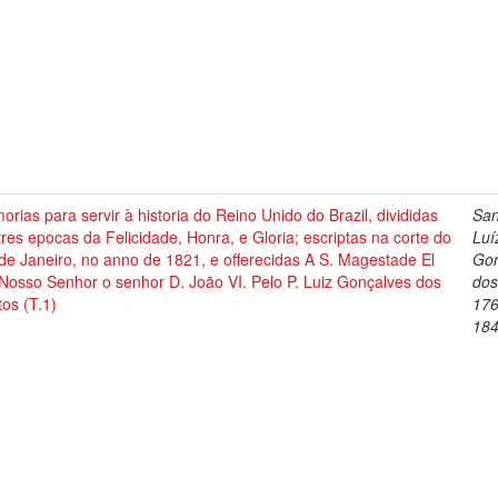
rias para servir à historia do Reino Unido do Brazil, divididas
San
res epocas da Felicidade, Honra, e Gloria; escriptas na corte do
Luí
de Janeiro, no anno de 1821, e offerecidas A S. Magestade El
Gon
Nosso Senhor o senhor D. João VI. Pelo P. Luiz Gonçalves dos
dos
os (T.1)
176
18