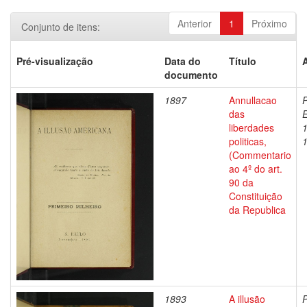
Anterior
1
Próximo
Conjunto de itens:
Pré-visualização
Data do
Título
documento
1897
Annullacao
P
das
liberdades
politicas,
(Commentario
ao 4º do art.
90 da
Constituição
da Republica
1893
A illusão
P