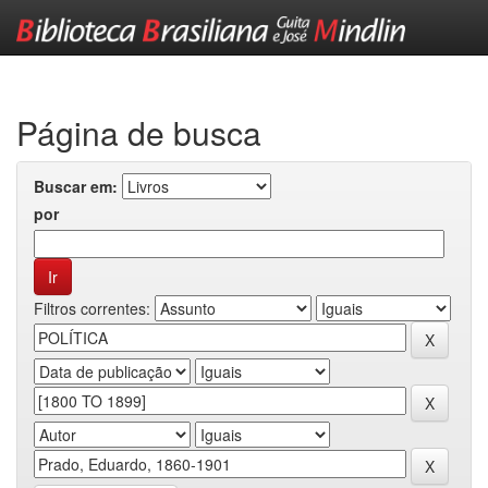
Skip
navigation
Página de busca
Buscar em:
por
Filtros correntes: