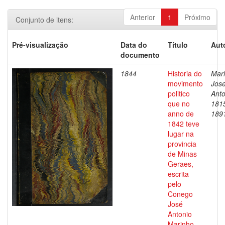
Anterior
1
Próximo
Conjunto de itens:
Pré-visualização
Data do
Título
Aut
documento
1844
Historia do
Mari
movimento
Jos
politico
Anto
que no
181
anno de
189
1842 teve
lugar na
provincia
de Minas
Geraes,
escrita
pelo
Conego
José
Antonio
Marinho