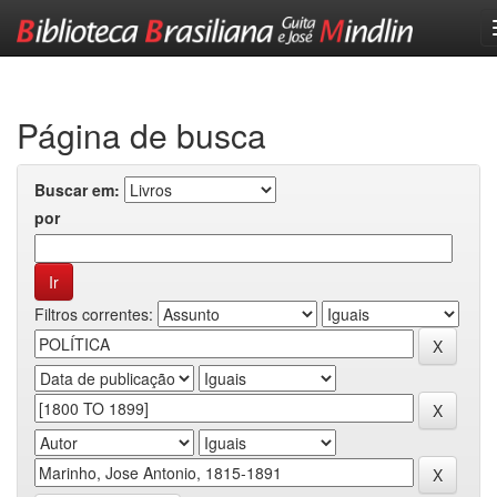
Skip
navigation
Página de busca
Buscar em:
por
Filtros correntes: