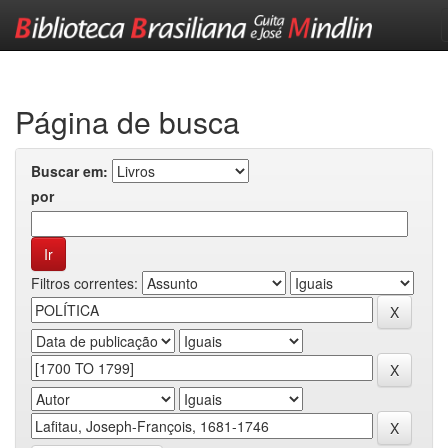
Skip
navigation
Página de busca
Buscar em:
por
Filtros correntes: