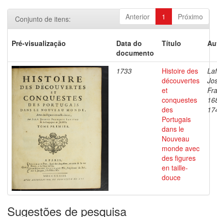
Anterior
1
Próximo
Conjunto de itens:
Pré-visualização
Data do
Título
Au
documento
1733
Histoire des
Laf
découvertes
Jo
et
Fra
conquestes
16
des
17
Portugais
dans le
Nouveau
monde avec
des figures
en taille-
douce
Sugestões de pesquisa