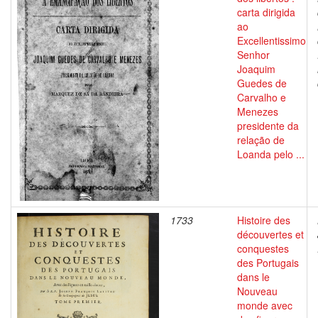
carta dirigida
ao
Excellentissimo
Senhor
Joaquim
Guedes de
Carvalho e
Menezes
presidente da
relação de
Loanda pelo ...
1733
Histoire des
découvertes et
conquestes
des Portugais
dans le
Nouveau
monde avec