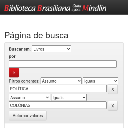
Skip
navigation
Página de busca
Buscar em:
por
Filtros correntes:
Retornar valores