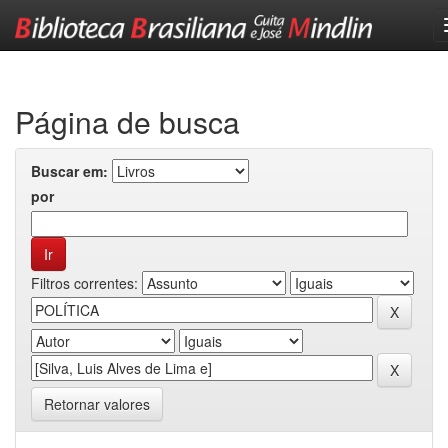
Skip
navigation
Página de busca
Buscar em:
por
Filtros correntes:
Retornar valores