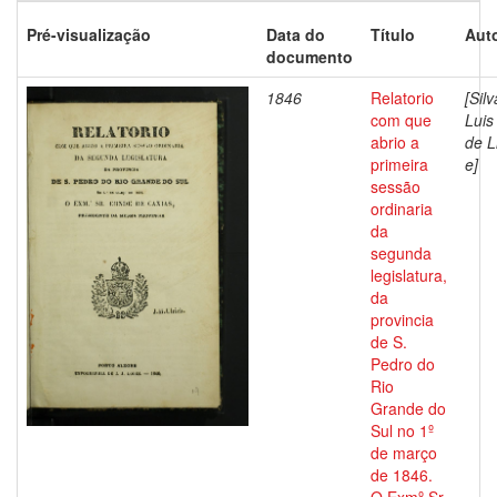
Pré-visualização
Data do
Título
Auto
documento
1846
Relatorio
[Silv
com que
Luis
abrio a
de 
primeira
e]
sessão
ordinaria
da
segunda
legislatura,
da
provincia
de S.
Pedro do
Rio
Grande do
Sul no 1º
de março
de 1846.