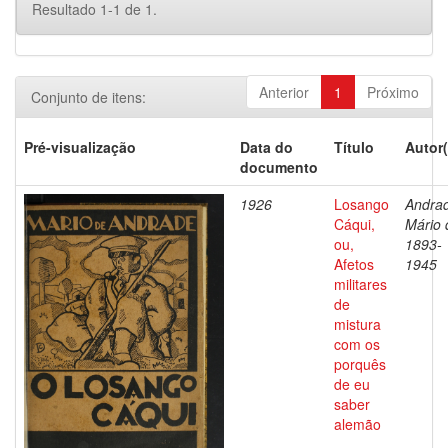
Resultado 1-1 de 1.
Anterior
1
Próximo
Conjunto de itens:
Pré-visualização
Data do
Título
Autor(
documento
1926
Losango
Andra
Cáqui,
Mário 
ou,
1893-
Afetos
1945
militares
de
mistura
com os
porquês
de eu
saber
alemão