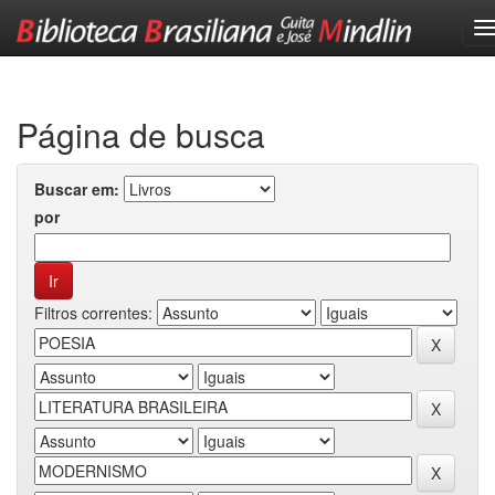
Skip
navigation
Página de busca
Buscar em:
por
Filtros correntes: