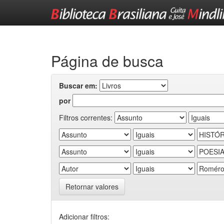
Skip
navigation
Página de busca
Buscar em:
por
Filtros correntes:
Retornar valores
Adicionar filtros: