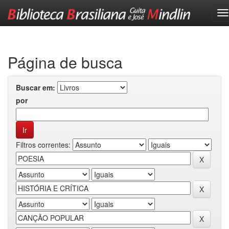
Skip
navigation
Página de busca
Buscar em:
por
Filtros correntes: