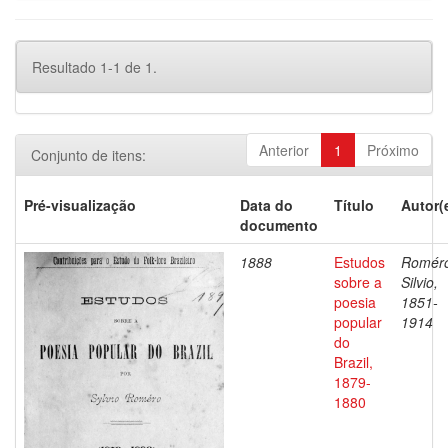
Resultado 1-1 de 1.
Anterior
1
Próximo
Conjunto de itens:
Pré-visualização
Data do
Título
Autor(
documento
1888
Estudos
Romér
sobre a
Silvio,
poesia
1851-
popular
1914
do
Brazil,
1879-
1880