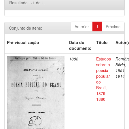
Resultado 1-1 de 1.
Anterior
1
Próximo
Conjunto de itens:
Pré-visualização
Data do
Título
Autor(
documento
1888
Estudos
Romér
sobre a
Silvio,
poesia
1851-
popular
1914
do
Brazil,
1879-
1880