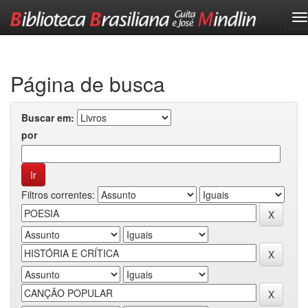
Skip
navigation
Página de busca
Buscar em:
por
Filtros correntes: