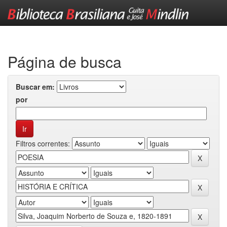
Skip
navigation
Página de busca
Buscar em:
por
Filtros correntes: