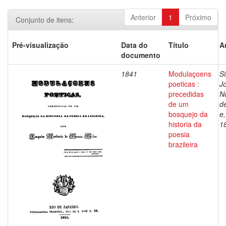
Anterior
1
Próximo
Conjunto de itens:
Pré-visualização
Data do
Título
A
documento
1841
Modulaçoens
Si
poeticas :
J
precedidas
N
de um
d
bosquejo da
e
historia da
1
poesia
brazileira