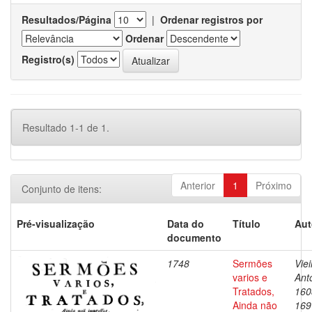
Resultados/Página
|
Ordenar registros por
Ordenar
Registro(s)
Resultado 1-1 de 1.
Anterior
1
Próximo
Conjunto de itens:
Pré-visualização
Data do
Título
Aut
documento
1748
Sermões
Viei
varios e
Ant
Tratados,
160
Ainda não
169