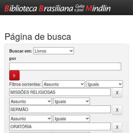
Skip
navigation
Página de busca
Buscar em:
por
Filtros correntes: