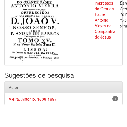
impressos
Bar
do Grande
And
Padre
167
Antonio
175
Vieyra da
(org
Companhia
de Jesus
Sugestões de pesquisa
Autor
Vieira, António, 1608-1697
1