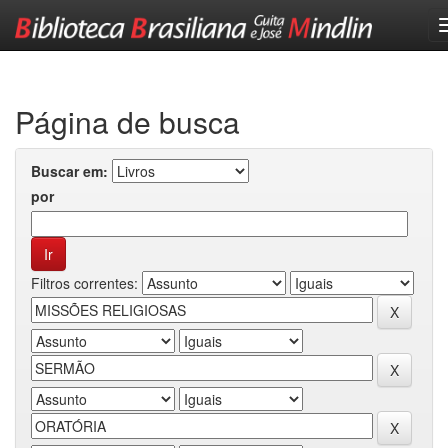
Skip
navigation
Página de busca
Buscar em:
por
Filtros correntes: