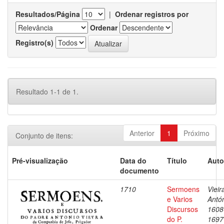
Resultados/Página
|
Ordenar registros por
Ordenar
Registro(s)
Resultado 1-1 de 1.
Anterior
1
Próximo
Conjunto de itens:
Pré-visualização
Data do
Título
Auto
documento
1710
Sermoens
Vieir
e Varios
Antón
Discursos
1608
do P.
1697