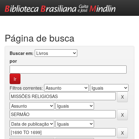
Skip
navigation
Página de busca
Buscar em:
por
Filtros correntes: