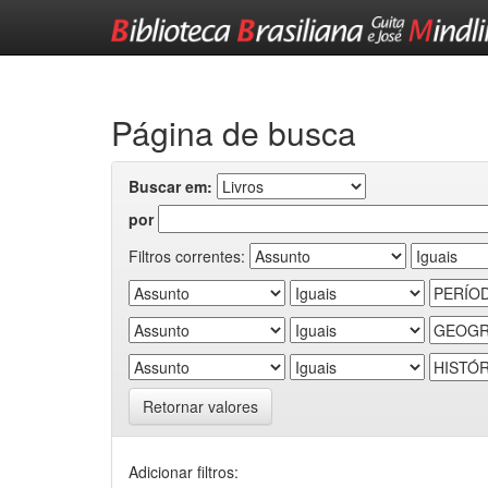
Skip
navigation
Página de busca
Buscar em:
por
Filtros correntes:
Retornar valores
Adicionar filtros: