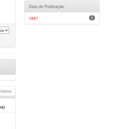
Data de Publicação
1887
1
róximo
es)