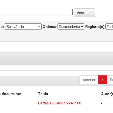
por
Ordenar
Registro(s)
Anterior
1
P
o documento
Título
Autor(
Cartas avulsas: 1550-1568
-