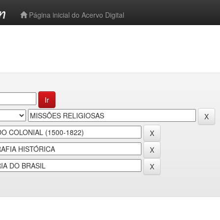
-->
Página inicial do Acervo Digital