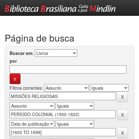
Skip
navigation
Página de busca
Buscar em:
por
Filtros correntes: