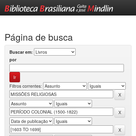
Skip
navigation
Página de busca
Buscar em:
por
Filtros correntes: