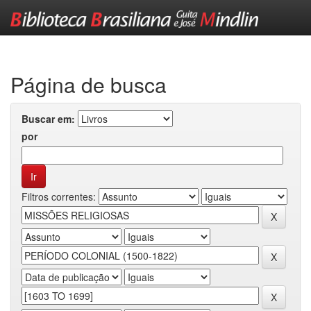
Skip
navigation
Página de busca
Buscar em:
por
Filtros correntes: