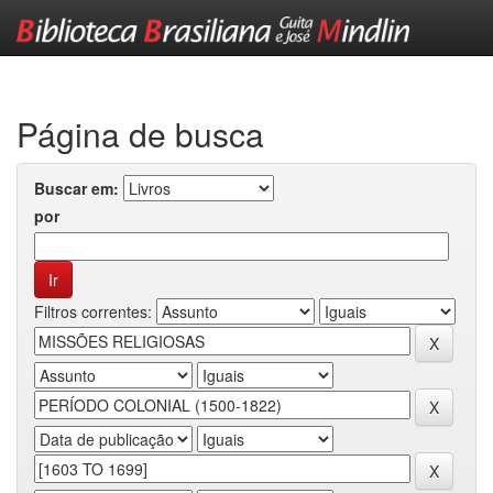
Skip
navigation
Página de busca
Buscar em:
por
Filtros correntes: