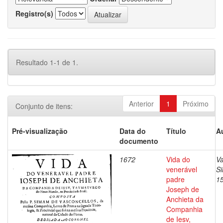
Registro(s)
Resultado 1-1 de 1.
Anterior
1
Próximo
Conjunto de itens:
Pré-visualização
Data do
Título
A
documento
1672
Vida do
Va
venerável
S
padre
1
Joseph de
Anchieta da
Companhia
de Iesv,