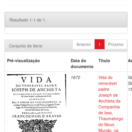
Resultado 1-1 de 1.
Anterior
1
Próximo
Conjunto de itens:
Pré-visualização
Data do
Título
A
documento
1672
Vida do
Va
venerável
S
padre
1
Joseph de
Anchieta da
Companhia
de Iesv,
Thavmatvrgo
do Nouo
Mundo, na