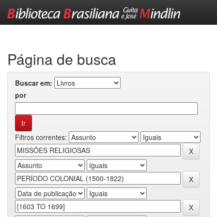
Skip
navigation
Página de busca
Buscar em:
por
Filtros correntes: