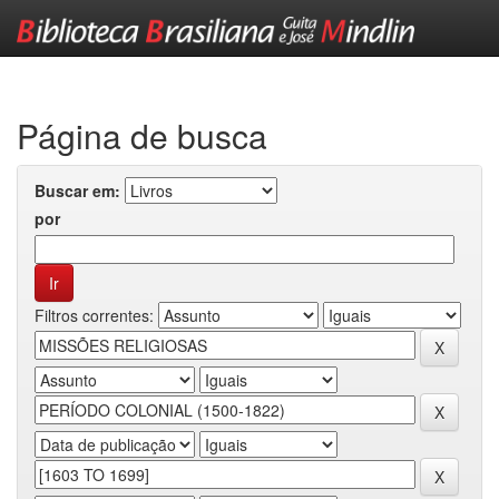
Skip
navigation
Página de busca
Buscar em:
por
Filtros correntes: