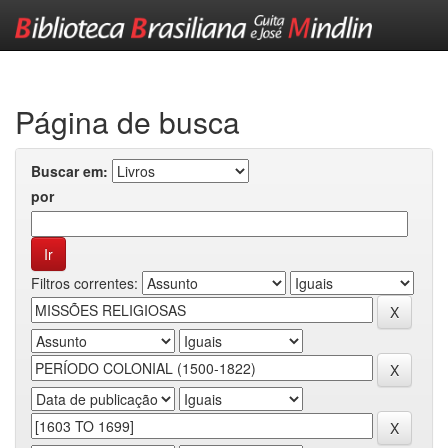
Skip
navigation
Página de busca
Buscar em:
por
Filtros correntes: