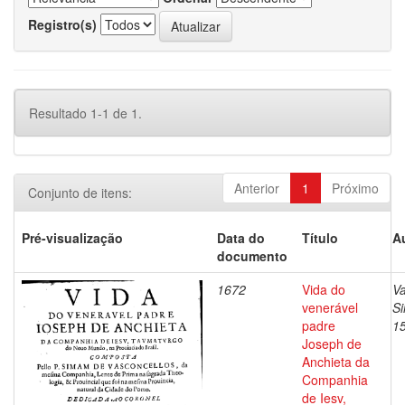
Registro(s)
Resultado 1-1 de 1.
Anterior
1
Próximo
Conjunto de itens:
Pré-visualização
Data do
Título
A
documento
1672
Vida do
Va
venerável
S
padre
1
Joseph de
Anchieta da
Companhia
de Iesv,