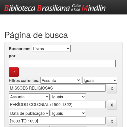
Skip
navigation
Página de busca
Buscar em:
por
Filtros correntes: