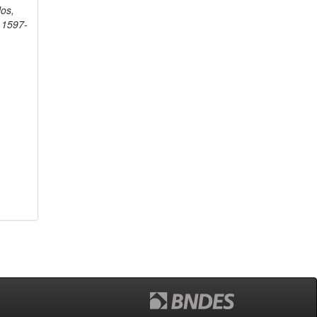
los,
 1597-