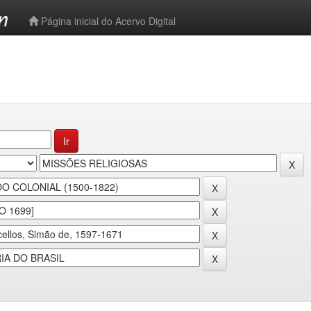
-->
Página inicial do Acervo Digital