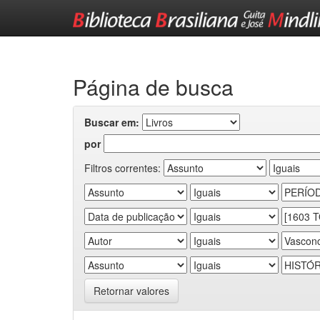
Skip
navigation
Página de busca
Buscar em:
por
Filtros correntes:
Retornar valores