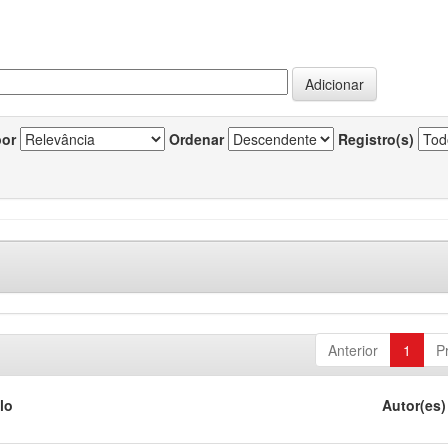
por
Ordenar
Registro(s)
Anterior
1
P
lo
Autor(es)