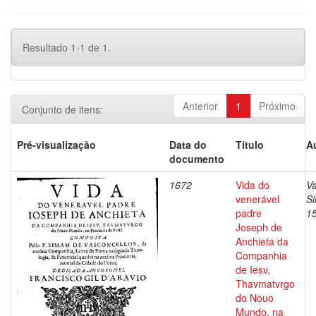
Resultado 1-1 de 1.
Anterior
1
Próximo
Conjunto de itens:
Pré-visualização
Data do
Título
A
documento
1672
Vida do
Va
venerável
S
padre
1
Joseph de
Anchieta da
Companhia
de Iesv,
Thavmatvrgo
do Nouo
Mundo, na