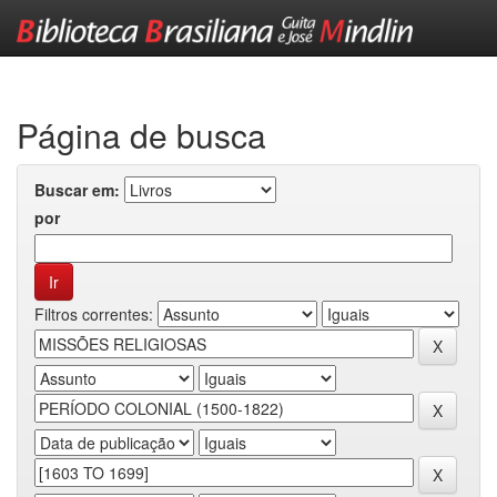
Skip
navigation
Página de busca
Buscar em:
por
Filtros correntes: