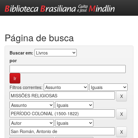
Skip
navigation
Página de busca
Buscar em:
por
Filtros correntes: