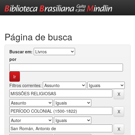
Skip
navigation
Página de busca
Buscar em:
por
Filtros correntes: