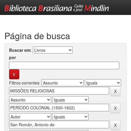
Skip
navigation
Página de busca
Buscar em:
por
Filtros correntes: