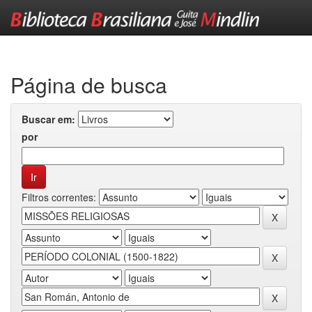
Skip
navigation
Página de busca
Buscar em:
por
Filtros correntes: