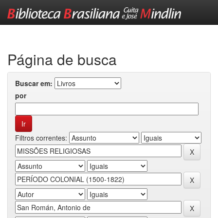
Skip
navigation
Página de busca
Buscar em:
por
Filtros correntes: