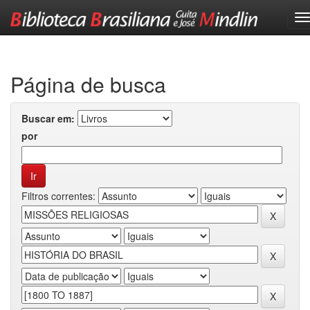
Skip
navigation
Página de busca
Buscar em:
por
Filtros correntes: