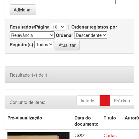
Resultados/Página
|
Ordenar registros por
Ordenar
Registro(s)
Resultado 1-1 de 1.
Anterior
1
Próximo
Conjunto de itens:
Pré-visualização
Data do
Título
Autor(
documento
1887
Cartas
-